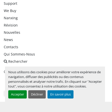
Support
We Buy
Nanxing
Révision
Nouvelles
News
Contacts
Qui Sommes-Nous
Rechercher
Gérez les cookies
Nous utilisons des cookies pour améliorer votre expérience de
navigation, diffuser des publicités ou des contenus
personnalisés et analyser notre trafic. En cliquant sur "Accepter
facebook
linkedin
instagram
whatsapp
youtube
tout", vous consentez à notre utilisation des cookies.
Accepter
Décliner
En savoir plus