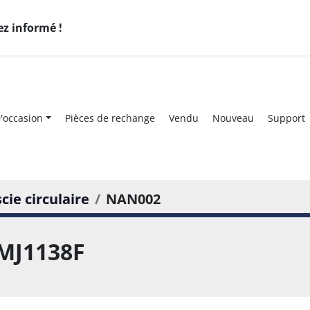
ez informé !
D'occasion
Pièces de rechange
Vendu
Nouveau
Support
scie circulaire
NAN002
MJ1138F