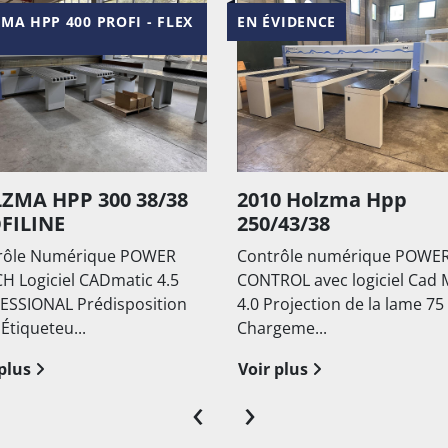
 ÉVIDENCE
EN ÉVIDENCE
010 Holzma Hpp
Woodtech/Nanxin
50/43/38
440
ntrôle numérique POWER
NOUVEAU MACHINE Cont
NTROL avec logiciel Cad Matic
Numérique Power Contro
0 Projection de la lame 75 mm
le logiciel NX Cut System 
argeme...
l'optimiseur ...
ir plus
Voir plus
‹
›