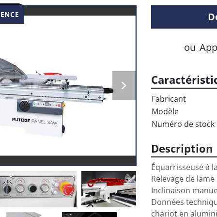
DENCE
D
ou
App
Caractéristi
Fabricant
Modèle
Numéro de stock
Description
Équarrisseuse à la
Relevage de lame 
Inclinaison manuel
Données technique
chariot en alumi