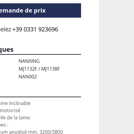
emande de prix
elez
+39 0331 923696
ques
NANXING
MJ1132F / MJ1138F
NAN002
me inclinable

motorisé

le de la lame

s :

nium anodisé mm. 3200/3800
