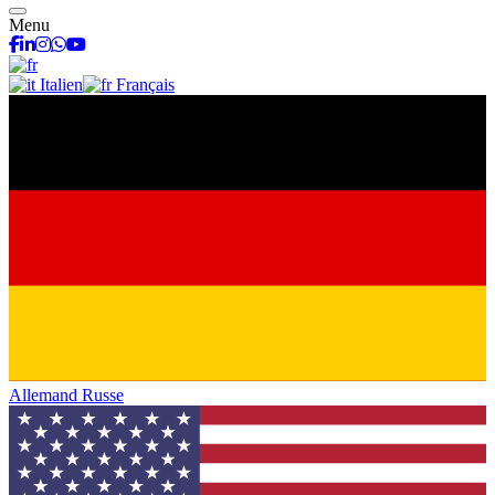
Menu
facebook
linkedin
instagram
whatsapp
youtube
Italien
Français
Allemand
Russe