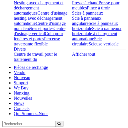
Nesting avec chargement et
Presse à chaud
Presse pour
déchargement
meubles
Pince à tiroir
automatiques
Centre d'usinage
Scies à panneaux
nesting avec déchargement
Scie à panneaux
automatique
Centre d'usinage
angulaire
Scie à panneaux
pour fenêtres et portes
Centre
horizontale
Scie à panneaux
d'usinage vertical
Coin pour
horizontale à chargement
fenêtres et portes
Perceuse
automatique
Scie
traversante flexible
circulaire
Scieuse verticale
Divers
Centre de travail pour le
Afficher tout
traitement du
Pièces de rechange
Vendu
Nouveau
Support
We Buy
Nanxing
Nouvelles
News
Contacts
Qui Sommes-Nous