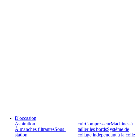
D'occasion
Aspiration
cuir
Compresseur
Machines à
À manches filtrantes
Sous-
tailler les bords
Système de
station
collage indépendant à la colle