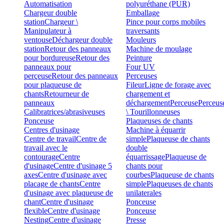
Automatisation
polyuréthane (PUR)
Chargeur double
Emballage
station
Chargeur \
Pince pour corps mobiles
Manipulateur à
traversants
ventouse
Déchargeur double
Mouleurs
station
Retour des panneaux
Machine de moulage
pour bordureuse
Retour des
Peinture
panneaux pour
Four UV
perçeuse
Retour des panneaux
Perceuses
pour plaqueuse de
Fileur
Ligne de forage avec
chants
Retourneur de
chargement et
panneaux
déchargement
Perceuse
Perceus
Calibratrices/abrasiveuses
\ Tourillonneuses
Ponceuse
Plaqueuses de chants
Centres d'usinage
Machine à équarrir
Centre de travail
Centre de
simple
Plaqueuse de chants
travail avec le
double
contourage
Centre
équarrissage
Plaqueuse de
d'usinage
Centre d'usinage 5
chants pour
axes
Centre d'usinage avec
courbes
Plaqueuse de chants
placage de chants
Centre
simple
Plaqueuses de chants
d'usinage avec plaqueuse de
unilaterales
chant
Centre d'usinage
Ponceuse
flexible
Centre d'usinage
Ponceuse
Nesting
Centre d'usinage
Presse