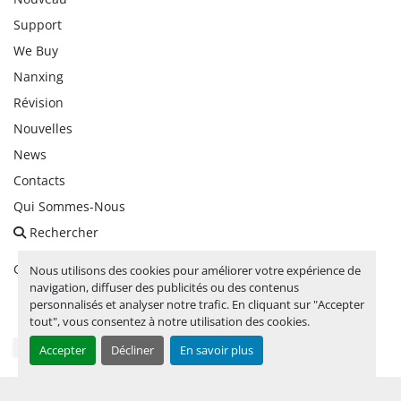
Support
We Buy
Nanxing
Révision
Nouvelles
News
Contacts
Qui Sommes-Nous
Rechercher
Gérez les cookies
Nous utilisons des cookies pour améliorer votre expérience de
navigation, diffuser des publicités ou des contenus
personnalisés et analyser notre trafic. En cliquant sur "Accepter
facebook
linkedin
instagram
whatsapp
youtube
tout", vous consentez à notre utilisation des cookies.
Accepter
Décliner
En savoir plus