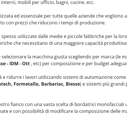
nterni, mobili per ufficio, bagni, cucine, ecc.
izzata ed essenziale per tutte quelle aziende che vogliono a
to con prezzi che riducono i tempi di produzione.
pesso utilizzate dalle medie e piccole fabbriche per la loro fle
bbriche che necessitano di una maggiore capacità produttiva
e selezionare la macchina giusta scegliendo per marca (le 
sse - IDM - Ott
 , etc) per composizione e per budget adegua
 e ridurre i lavori utilizzando sistemi di automazione come s
tech, Formetallo, Barbariac, Biesse
) e sistemi più grandi 
o fianco con una vasta scelta di bordatrici monofacciali usa
te e con possibilità di modificare la composizione delle mac