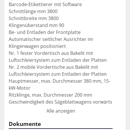
Barcode-Etikettierer mit Software

Schnittlänge mm 3800

Schnittbreite mm 3800

Klingenüberstand mm 90

Be- und Entladen der Frontplatte

Automatischer seitlicher Ausrichter im 
Klingenwagen positioniert

Nr. 1 fester Vordertisch aus Bakelit mit 
Luftschleiersystem zum Entladen der Platten

Nr. 2 mobile Vordertische aus Bakelit mit 
Luftschleiersystem zum Entladen der Platten

Hauptmesser, max. Durchmesser 380 mm, 15-
kW-Motor

Ritzklinge, max. Durchmesser 200 mm

Geschwindigkeit des Sägeblattwagens vorwärts 
1 - 90 m/min. - rückwärts 120 m/min.

Alle anzeigen
Schubgeschwindigkeit 85 m/min.

Schiebewagen mit 9 Zangen
Dokumente