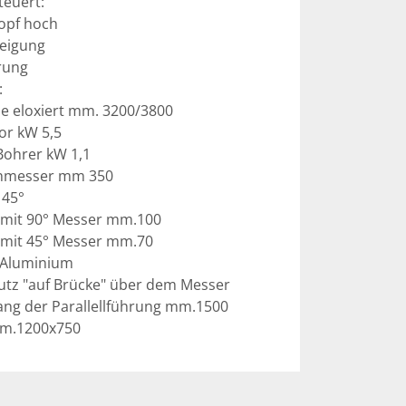
euert:

opf hoch

eigung

rung



 eloxiert mm. 3200/3800

 kW 5,5

ohrer kW 1,1

hmesser mm 350

45°

 mit 90° Messer mm.100

mit 45° Messer mm.70

 Aluminium

tz "auf Brücke" über dem Messer

lang der Parallellführung mm.1500

mm.1200x750