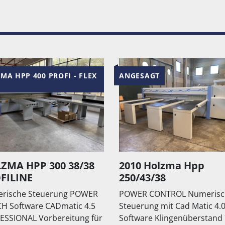
NGESAGT
ANGESAGT
010 Holzma Hpp
Woodtech/Nanxin
50/43/38
440
OWER CONTROL Numerische
NEUE MASCHINE Numeri
euerung mit Cad Matic 4.0
Steuerung Power Control
ftware Klingenüberstand 75
Cut System-Software un