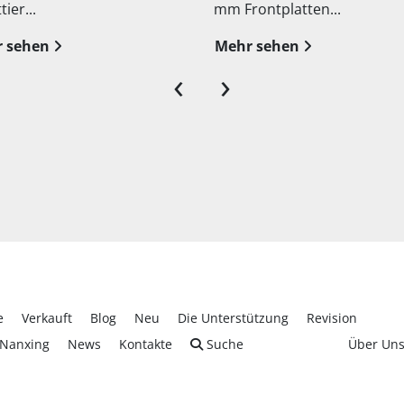
 Frontplatten...
Pareto Optimi...
ehr sehen
Mehr sehen
‹
›
e
Verkauft
Blog
Neu
Die Unterstützung
Revision
Nanxing
News
Kontakte
Suche
Über Un