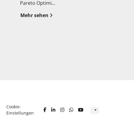
optimierten Schnitt ...
Techn...
Mehr sehen
Mehr seh
Cookie-
facebook
linkedin
instagram
whatsapp
youtube
Einstellungen
s