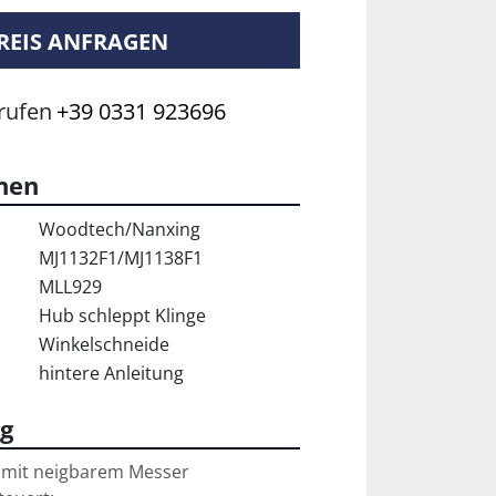
REIS ANFRAGEN
rufen
+39 0331 923696
onen
Woodtech/Nanxing
MJ1132F1/MJ1138F1
MLL929
Hub schleppt Klinge
Winkelschneide
hintere Anleitung
g
mit neigbarem Messer
