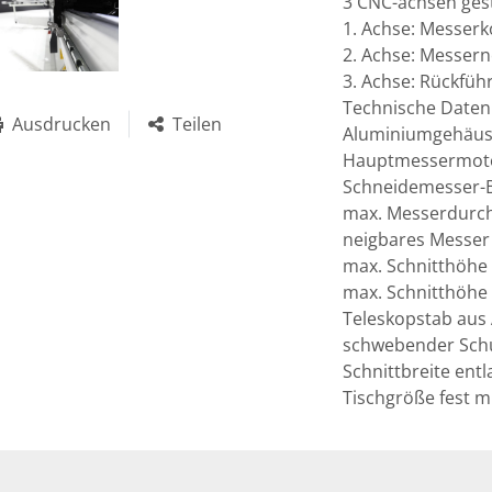
3 CNC-achsen gest
1. Achse: Messerk
2. Achse: Messern
3. Achse: Rückfüh
Technische Daten:
Ausdrucken
Teilen
Aluminiumgehäuse
Hauptmessermotor
Schneidemesser-B
max. Messerdurc
neigbares Messer 
max. Schnitthöhe
max. Schnitthöhe 
Teleskopstab aus
schwebender Schu
Schnittbreite ent
Tischgröße fest 