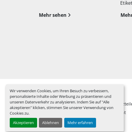
Etikettier...
mm
Mehr sehen
M
Wir verwenden Cookies, um Ihren Besuch zu verbessern,
personalisierte Inhalte oder Werbung zu präsentieren und
unseren Datenverkehr zu analysieren. Indem Sie auf "Alle
Gebraucht
Ersatzteil
akzeptieren" klicken, stimmen Sie unserer Verwendung von
We Buy
Nachricht
Cookies zu.
Akzeptieren
Ablehnen
Mehr erfahren