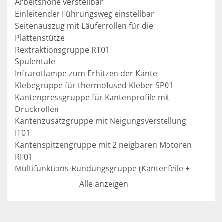
Arbeitshöhe verstellbar

Einleitender Führungsweg einstellbar

Seitenauszug mit Läuferrollen für die 
Plattenstütze

Rextraktionsgruppe RT01

Spulentafel

Infrarotlampe zum Erhitzen der Kante

Klebegruppe für thermofused Kleber SP01

Kantenpressgruppe für Kantenprofile mit 
Druckrollen

Kantenzusatzgruppe mit Neigungsverstellung 
IT01

Kantenspitzengruppe mit 2 neigbaren Motoren 
RF01

Multifunktions-Rundungsgruppe (Kantenfeile + 
Rundung) AR01

Alle anzeigen
Kantenschaber-Gruppe RB01

Klebstoffabzieh-Gruppe RC01

Bürsten-Gruppe SZ01
