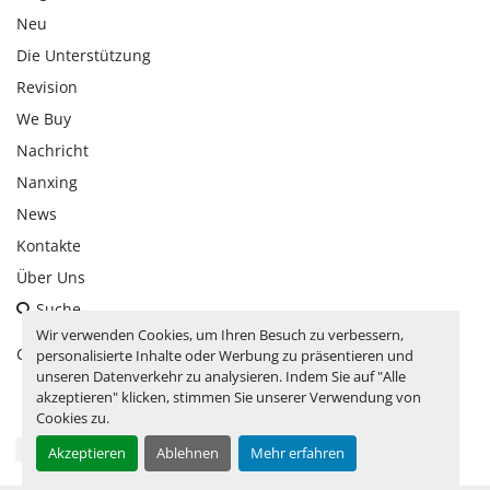
Neu
Die Unterstützung
Revision
We Buy
Nachricht
Nanxing
News
Kontakte
Über Uns
Suche
Wir verwenden Cookies, um Ihren Besuch zu verbessern,
Cookie-Einstellungen
personalisierte Inhalte oder Werbung zu präsentieren und
unseren Datenverkehr zu analysieren. Indem Sie auf "Alle
akzeptieren" klicken, stimmen Sie unserer Verwendung von
facebook
linkedin
instagram
whatsapp
youtube
Cookies zu.
Akzeptieren
Ablehnen
Mehr erfahren