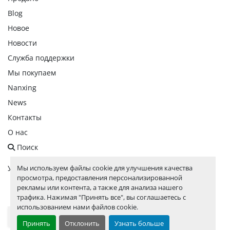
Blog
Новое
Новости
Служба поддержки
Мы покупаем
Nanxing
News
Контакты
О нас
Поиск
Мы используем файлы cookie для улучшения качества
Управление файлами cookie
просмотра, предоставления персонализированной
рекламы или контента, а также для анализа нашего
facebook
linkedin
instagram
whatsapp
youtube
трафика. Нажимая "Принять все", вы соглашаетесь с
использованием нами файлов cookie.
Выберите язык
Принять
Отклонить
Узнать больше