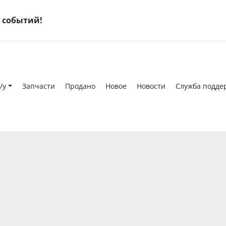
е событий!
Б/у
Запчасти
Продано
Новое
Новости
Служба подде