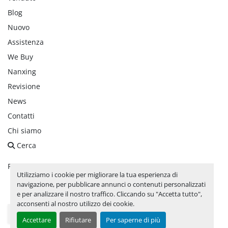
Blog
Nuovo
Assistenza
We Buy
Nanxing
Revisione
News
Contatti
Chi siamo
Cerca
Personalizza le preferenze sui Cookies
Utilizziamo i cookie per migliorare la tua esperienza di
navigazione, per pubblicare annunci o contenuti personalizzati
facebook
linkedin
instagram
whatsapp
youtube
e per analizzare il nostro traffico. Cliccando su "Accetta tutto",
acconsenti al nostro utilizzo dei cookie.
Seleziona la lingua
Accettare
Rifiutare
Per saperne di più