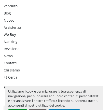
Venduto
Blog
Nuovo
Assistenza
We Buy
Nanxing
Revisione
News
Contatti
Chi siamo
Cerca
Personalizza le preferenze sui Cookies
Utilizziamo i cookie per migliorare la tua esperienza di
navigazione, per pubblicare annunci o contenuti personalizzati
facebook
linkedin
instagram
whatsapp
youtube
e per analizzare il nostro traffico. Cliccando su "Accetta tutto",
acconsenti al nostro utilizzo dei cookie.