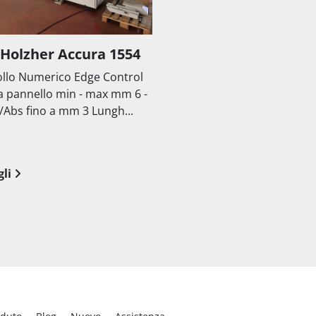
 Holzher Accura 1554
llo Numerico Edge Control
a pannello min - max mm 6 -
/Abs fino a mm 3 Lungh...
li