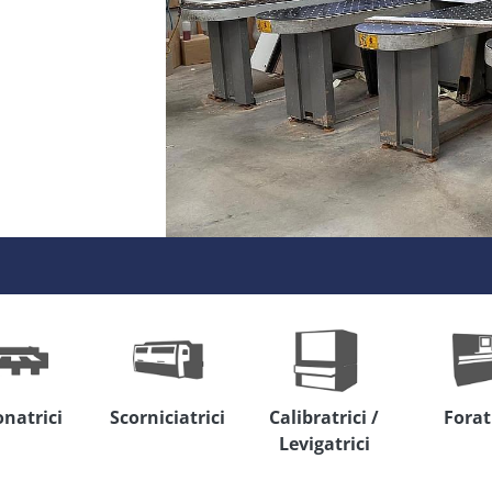
onatrici
Scorniciatrici
Calibratrici /
Forat
Levigatrici