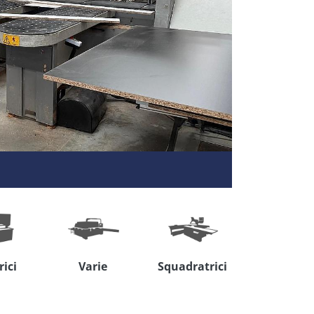
Ma
rici
Varie
Squadratrici