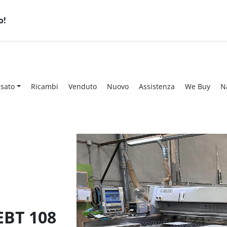
o!
Usato
Ricambi
Venduto
Nuovo
Assistenza
We Buy
1130 J