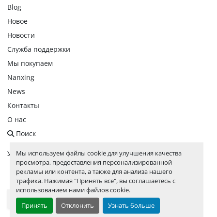
Blog
Новое
Новости
Служба поддержки
Мы покупаем
Nanxing
News
Контакты
О нас
Поиск
Мы используем файлы cookie для улучшения качества
Управление файлами cookie
просмотра, предоставления персонализированной
рекламы или контента, а также для анализа нашего
facebook
linkedin
instagram
whatsapp
youtube
трафика. Нажимая "Принять все", вы соглашаетесь с
использованием нами файлов cookie.
Выберите язык
Принять
Отклонить
Узнать больше