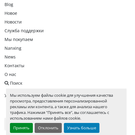
Blog
Новое
Новости
Служба поддержки
Мы покупаем
Nanxing
News
Контакты
О нас
Поиск
Мы используем файлы cookie для улучшения качества
Управление файлами cookie
просмотра, предоставления персонализированной
рекламы или контента, а также для анализа нашего
facebook
linkedin
instagram
whatsapp
youtube
трафика. Нажимая "Принять все", вы соглашаетесь с
использованием нами файлов cookie.
Выберите язык
Принять
Отклонить
Узнать больше