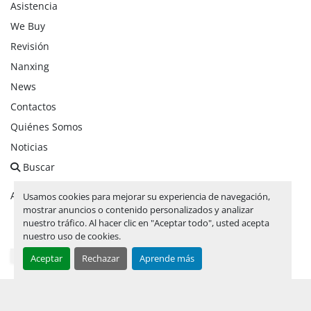
Asistencia
We Buy
Revisión
Nanxing
News
Contactos
Quiénes Somos
Noticias
Buscar
Administrar cookies
Usamos cookies para mejorar su experiencia de navegación,
mostrar anuncios o contenido personalizados y analizar
nuestro tráfico. Al hacer clic en "Aceptar todo", usted acepta
facebook
linkedin
instagram
whatsapp
youtube
nuestro uso de cookies.
Aceptar
Rechazar
Aprende más