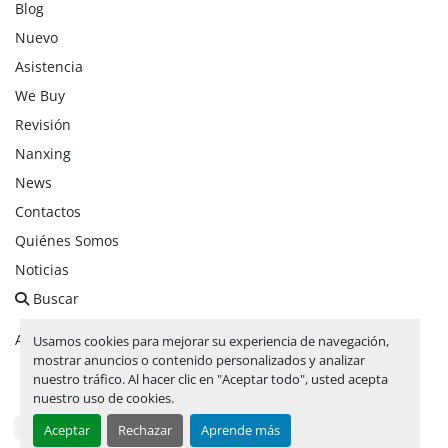
Blog
Nuevo
Asistencia
We Buy
Revisión
Nanxing
News
Contactos
Quiénes Somos
Noticias
Buscar
Administrar cookies
Usamos cookies para mejorar su experiencia de navegación,
mostrar anuncios o contenido personalizados y analizar
nuestro tráfico. Al hacer clic en "Aceptar todo", usted acepta
facebook
linkedin
instagram
whatsapp
youtube
nuestro uso de cookies.
Aceptar
Rechazar
Aprende más