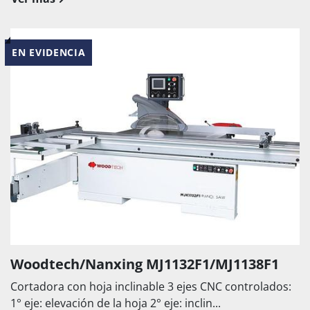
EN EVIDENCIA
Woodtech/Nanxing MJ1132F1/MJ1138F1
Cortadora con hoja inclinable 3 ejes CNC controlados:
1° eje: elevación de la hoja 2° eje: inclin...