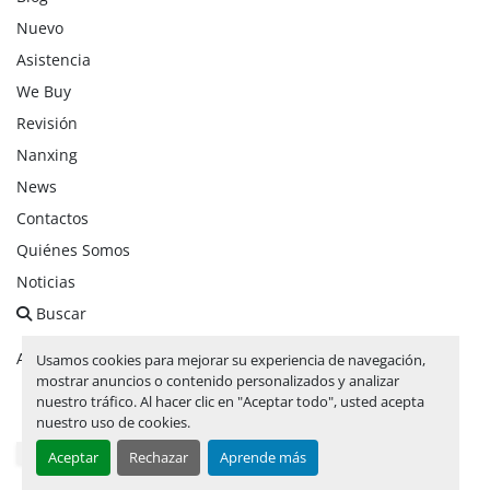
Nuevo
Asistencia
We Buy
Revisión
Nanxing
News
Contactos
Quiénes Somos
Noticias
Buscar
Administrar cookies
Usamos cookies para mejorar su experiencia de navegación,
mostrar anuncios o contenido personalizados y analizar
nuestro tráfico. Al hacer clic en "Aceptar todo", usted acepta
facebook
linkedin
instagram
whatsapp
youtube
nuestro uso de cookies.
Aceptar
Rechazar
Aprende más