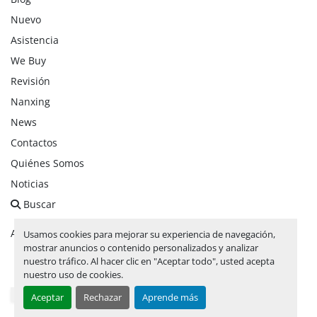
Nuevo
Asistencia
We Buy
Revisión
Nanxing
News
Contactos
Quiénes Somos
Noticias
Buscar
Administrar cookies
Usamos cookies para mejorar su experiencia de navegación,
mostrar anuncios o contenido personalizados y analizar
nuestro tráfico. Al hacer clic en "Aceptar todo", usted acepta
facebook
linkedin
instagram
whatsapp
youtube
nuestro uso de cookies.
Aceptar
Rechazar
Aprende más