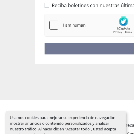
Reciba boletines con nuestras últi
Usamos cookies para mejorar su experiencia de navegación,
mostrar anuncios o contenido personalizados y analizar
Usado
Piezas de rec
nuestro tráfico. Al hacer clic en "Aceptar todo", usted acepta
Nanxing
News
Con