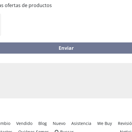
mas ofertas de productos
Enviar
ambio
Vendido
Blog
Nuevo
Asistencia
We Buy
Revisi
tactos
Quiénes Somos
Buscar
Notici