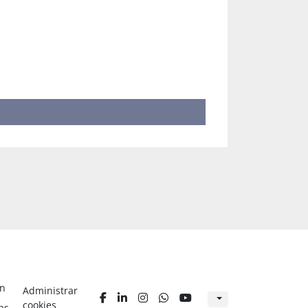
ón
Administrar
facebook
linkedin
instagram
whatsapp
youtube
cookies
as