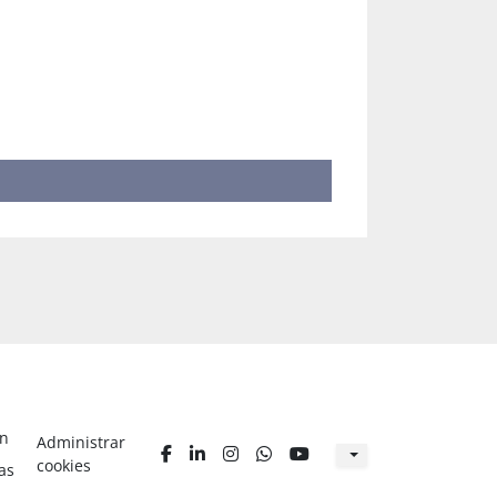
ón
Administrar
facebook
linkedin
instagram
whatsapp
youtube
cookies
as