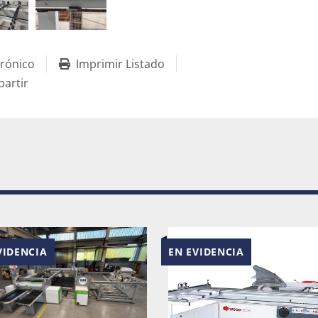
Solicitud de Aire 
Aire comprimido 
Aspiración reque
Altura de trabaj
trónico
Imprimir Listado
Dimensiones de la
artir
x longitud mm 71
DETALLES TÉCNICO
CIA
EN EVIDENCIA