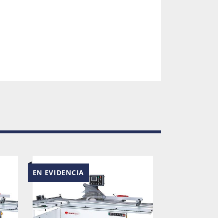
Total requerida 120Nl\min
requerido 6 bar
rida 3800 m2\h
o mm 920
 máquina ancho (frontal) mm 5924 
43 x ancho (trasero) mm 4269
S A VERIFICAR
EN EVIDENCIA
EN EVIDENCIA