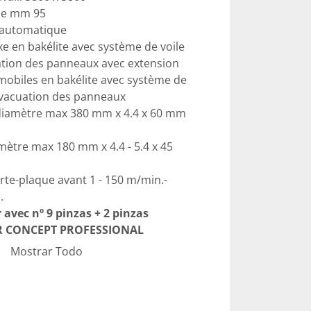
me mm 95
l automatique 
xe en bakélite avec système de voile 
uation des panneaux avec extension
mobiles en bakélite avec système de 
’évacuation des panneaux
diamètre max 380 mm x 4.4 x 60 mm 
mètre max 180 mm x 4.4 - 5.4 x 45 
rte-plaque avant 1 - 150 m/min.- 
.
avec nº 9 pinzas + 2 pinzas 
R CONCEPT PROFESSIONAL
CH para paneles delicados
Mostrar Todo
c table en bakélite à voile d’air
 le long de toute la ligne de coupe