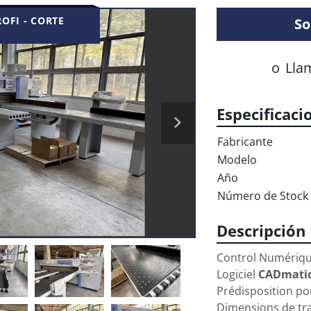
OFI - CORTE
So
o
Lla
Especificaci
Fabricante
Modelo
Año
Número de Stock
Descripción
Control Numériqu
Logiciel 
CADmatic
Prédisposition po
Dimensions de tra