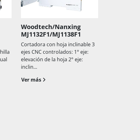
Woodtech/Nanxing
2016 Gabbiani 
MJ1132F1/MJ1138F1
110
Cortadora con hoja inclinable 3
Control numerico 
ejes CNC controlados: 1° eje:
para etiquetas de 
elevación de la hoja 2° eje:
barras Longitud de
inclin...
mm Ancho de...
Ver más
Ver más