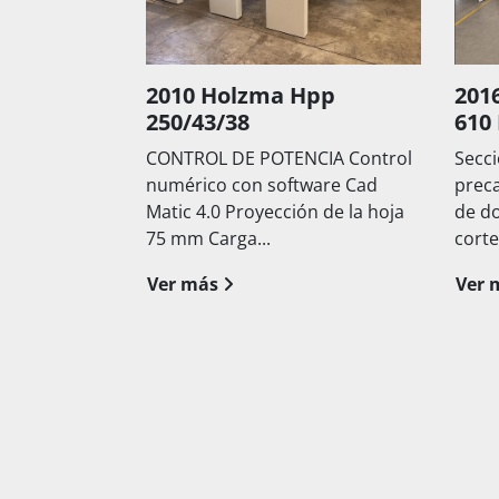
g NPC
2010 Holzma Hpp
2016 Bi
250/43/38
610 MP
CONTROL DE POTENCIA Control
Seccionado
numérico con software Cad
precarga a
 NX Cut
Matic 4.0 Proyección de la hoja
de doble 
75 mm Carga...
corte optim
Ver más
Ver más