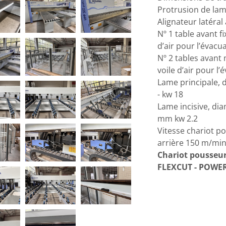
Protrusion de la
Alignateur latéra
Nº 1 table avant fi
d’air pour l’évac
Nº 2 tables avant 
voile d’air pour l
Lame principale, 
- kw 18
Lame incisive, dia
mm kw 2.2
Vitesse chariot po
arrière 150 m/min
Chariot pousseur 
FLEXCUT - POWE
Système SOFT TOU
Ligne de coupe ave
Système de suction
p>