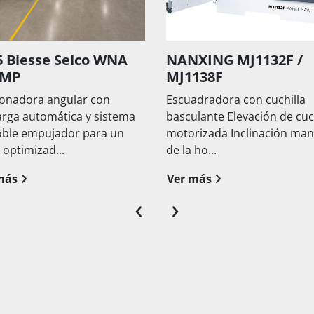
esse Selco WNA
NANXING MJ1132F /
MJ1138F
ra angular con
Escuadradora con cuchilla
utomática y sistema
basculante Elevación de cuchilla
empujador para un
motorizada Inclinación manual
izad...
de la ho...
Ver más
‹
›