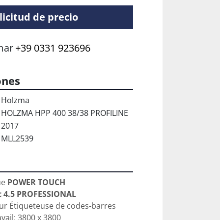
licitud de precio
mar
+39 0331 923696
ones
Holzma
HOLZMA HPP 400 38/38 PROFILINE
2017
MLL2539
e 
POWER TOUCH
 4.5 PROFESSIONAL
ur Étiqueteuse de codes-barres
vail: 3800 x 3800