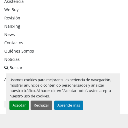
Asistencia
We Buy
Revisión
Nanxing
News
Contactos
Quiénes Somos
Noticias
Buscar
Administrar cookies
Usamos cookies para mejorar su experiencia de navegación,
mostrar anuncios o contenido personalizados y analizar
nuestro tráfico. Al hacer clic en "Aceptar todo", usted acepta
facebook
linkedin
instagram
whatsapp
youtube
nuestro uso de cookies.
Aceptar
Rechazar
Aprende más