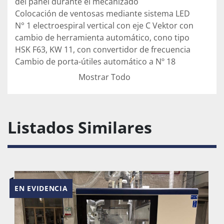
del panel durante el mecanizado
Colocación de ventosas mediante sistema LED
N° 1 electroespiral vertical con eje C Vektor con 
cambio de herramienta automático, cono tipo 
HSK F63, KW 11, con convertidor de frecuencia
Cambio de porta-útiles automático a Nº 18 
posiciones en la parte trasera de la máquina
Mostrar Todo
Prueba a taladrar con mandriles N° 17 (KW 4) 
dispuestos de la siguiente manera:
N° 6 verticales en eje X
Listados Similares
N° 1 prueba de cabeza cruz horizontal con 4 
salidas para taladros y hoja regulable 0-90° de 
CN 
Grupo envolvente independiente con rotación 
de 360° 
EN EVIDENCIA
Bordes aplicables en rollos - PVC / ABS 0.4 - 3 
mm
Altura máxima de trabajo en taladrado/ 