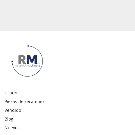
alfombras
Sistema de evacuación de virutas con cinta 
transportadora motorizada
Sistema de acondicionamiento para el 
enfriamiento y la limpieza del control de la 
máquina 
Sistema de lubricación automática
Bomba de vacío de 500 m3/h
Usado
Piezas de recambio
Vendido
Blog
Nuevo