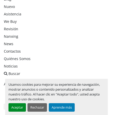
Nuevo
Asistencia
We Buy
Revisión
Nanxing
News
Contactos
Quiénes Somos
Noticias
Buscar
Administrar cookies
Usamos cookies para mejorar su experiencia de navegación,
mostrar anuncios o contenido personalizados y analizar
nuestro tráfico. Al hacer clic en "Aceptar todo", usted acepta
facebook
linkedin
instagram
whatsapp
youtube
nuestro uso de cookies.
Aceptar
Rechazar
Aprende más