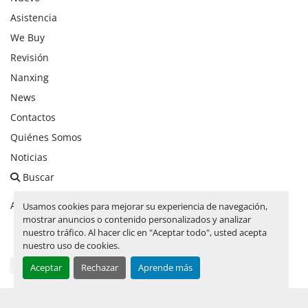
Asistencia
We Buy
Revisión
Nanxing
News
Contactos
Quiénes Somos
Noticias
Buscar
Administrar cookies
Usamos cookies para mejorar su experiencia de navegación,
mostrar anuncios o contenido personalizados y analizar
nuestro tráfico. Al hacer clic en "Aceptar todo", usted acepta
facebook
linkedin
instagram
whatsapp
youtube
nuestro uso de cookies.
Aceptar
Rechazar
Aprende más